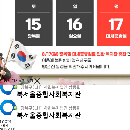
1
2
3
간 동안 다시보지 않기
LOGIN
JOIN
SITEMAP