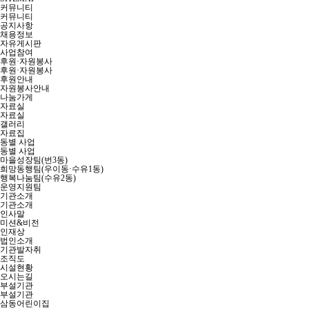
커뮤니티
커뮤니티
공지사항
채용정보
자유게시판
사업참여
후원·자원봉사
후원·자원봉사
후원안내
자원봉사안내
나눔가게
자료실
자료실
갤러리
자료집
동별 사업
동별 사업
마을성장팀(번3동)
희망동행팀(우이동·수유1동)
행복나눔팀(수유2동)
운영지원팀
기관소개
기관소개
인사말
미션&비전
인재상
법인소개
기관발자취
조직도
시설현황
오시는길
부설기관
부설기관
삼동어린이집