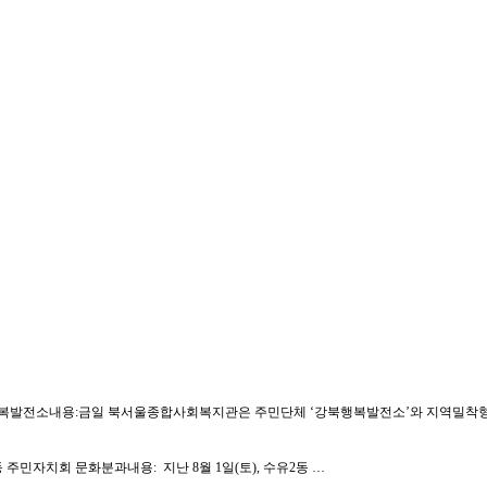
약단체: 강북행복발전소내용:금일 북서울종합사회복지관은 주민단체 ‘강북행복발전소’와 지역밀
 수유2동 주민자치회 문화분과내용: 지난 8월 1일(토), 수유2동 …