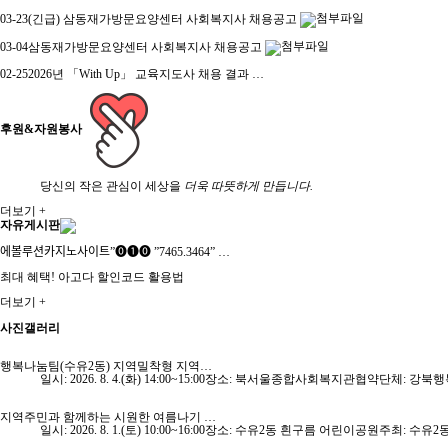
03-23
(긴급) 삼동재가방문요양센터 사회복지사 채용공고
03-04
삼동재가방문요양센터 사회복지사 채용공고
02-25
2026년 「With Up」 교육지도사 채용 결과 …
후원&자원봉사
당신의 작은 관심이 세상을
더욱 따뜻하게 만듭니다.
더보기 +
자유게시판
에볼루션카­지노사이트”⓿❶⓿ ”7465.3464” …
최대 혜택! 아고다 할인코드 활용법
더보기 +
사진갤러리
행복나눔팀(수유2동) 지역밀착형 지역…
일시: 2026. 8. 4.(화) 14:00~15:00장소: 북서울종합사회복지관협
지역주민과 함께하는 시원한 여름나기 …
일시: 2026. 8. 1.(토) 10:00~16:00장소: 수유2동 흰구름 어린이공원주최: