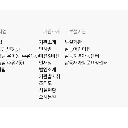
사업
기관소개
부설기관
업
기관소개
부설기관
팀(번3동)
인사말
삼동어린이집
팀(우이동·수유1동)
미션&비전
삼동지역아동센터
팀(수유2동)
인재상
삼동재가방문요양센터
원팀
법인소개
기관발자취
조직도
시설현황
오시는길