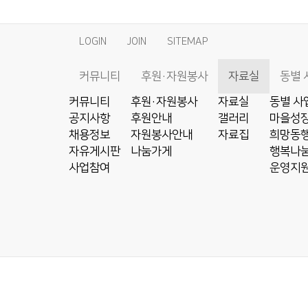
LOGIN
JOIN
SITEMAP
커뮤니티
후원·자원봉사
자료실
동별 
커뮤니티
후원·자원봉사
자료실
동별 사
공지사항
후원안내
갤러리
마을성장
채용정보
자원봉사안내
자료집
희망동행
자유게시판
나눔가게
행복나눔
사업참여
운영지