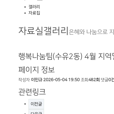
갤러리
자료집
자료실
갤러리
은혜와 나눔으로 
행복나눔팀(수유2동) 4월 지
페이지 정보
작성자
이민규
2026-05-04 19:50
조회
482회
댓글
0
관련링크
이전글