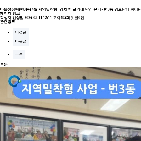
마을성장팀(번3동) 4월 지역밀착형: 김치 한 포기에 담긴 온기~ 번3동 경로당에 피어난
페이지 정보
작성자
신성임
2026-05-11 12:11
조회
495회
댓글
0건
관련링크
이전글
다음글
목록
본문