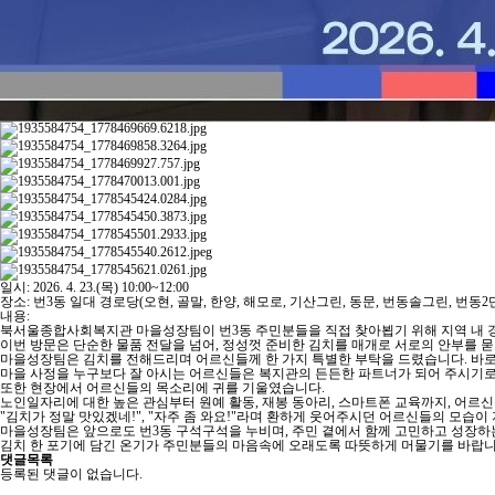
일시: 2026. 4. 23.(목) 10:00~12:00
장소: 번3동 일대 경로당(오현, 골말, 한양, 해모로, 기산그린, 동문, 번동솔그린, 번동2
내용:
북서울종합사회복지관 마을성장팀이 번3동 주민분들을 직접 찾아뵙기 위해 지역 내 
이번 방문은 단순한 물품 전달을 넘어, 정성껏 준비한 김치를 매개로 서로의 안부를 
마을성장팀은 김치를 전해드리며 어르신들께 한 가지 특별한 부탁을 드렸습니다. 바로 
마을 사정을 누구보다 잘 아시는 어르신들은 복지관의 든든한 파트너가 되어 주시기로
또한 현장에서 어르신들의 목소리에 귀를 기울였습니다.
노인일자리에 대한 높은 관심부터 원예 활동, 재봉 동아리, 스마트폰 교육까지, 어
"김치가 정말 맛있겠네!", "자주 좀 와요!"라며 환하게 웃어주시던 어르신들의 모습이
마을성장팀은 앞으로도 번3동 구석구석을 누비며, 주민 곁에서 함께 고민하고 성장하
김치 한 포기에 담긴 온기가 주민분들의 마음속에 오래도록 따뜻하게 머물기를 바랍니
댓글목록
등록된 댓글이 없습니다.