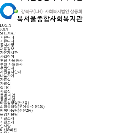
LOGIN
JOIN
SITEMAP
커뮤니티
커뮤니티
공지사항
채용정보
자유게시판
사업참여
후원·자원봉사
후원·자원봉사
후원안내
자원봉사안내
나눔가게
자료실
자료실
갤러리
자료집
동별 사업
동별 사업
마을성장팀(번3동)
희망동행팀(우이동·수유1동)
행복나눔팀(수유2동)
운영지원팀
기관소개
기관소개
인사말
미션&비전