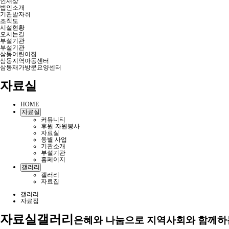
인재상
법인소개
기관발자취
조직도
시설현황
오시는길
부설기관
부설기관
삼동어린이집
삼동지역아동센터
삼동재가방문요양센터
자료실
HOME
자료실
커뮤니티
후원·자원봉사
자료실
동별 사업
기관소개
부설기관
홈페이지
갤러리
갤러리
자료집
갤러리
자료집
자료실
갤러리
은혜와 나눔으로 지역사회와 함께하