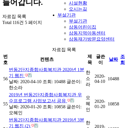
들어갑니다.
시설현황
오시는길
부설기관
자료집 목록
부설기관
Total 116건
5 페이지
삼동어린이집
삼동지역아동센터
삼동재가방문요양센터
자료집 목록
번
제
글쓴
조
컨텐츠
날짜
호
목
이
회
번동2단지종합사회복지관 2020년 1분
한
기 웹진
2020-
소
56
10488
04-10
날짜: 2020-04-10
조회: 10488
글쓴이:
라
한소라
2019년 번동2단지종합사회복지관 우
오
수프로그램 사업보고서 공유
2020-
혜
55
10858
01-20
날짜: 2020-01-20
조회: 10858
글쓴이:
인
오혜인
번동2단지종합사회복지관 2019년 3분
한
기 웹진 (2)
2019-