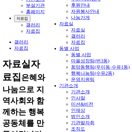
후원안내
부설기관
자원봉사안내
홈페이지
나눔가게
자료집
자료실
갤러리
자료실
자료집
갤러리
갤러리
자료집
자료집
동별 사업
동별 사업
마을성장팀(번3동)
자료실
자
희망동행팀(우이동·수유1동)
행복나눔팀(수유2동)
료집
은혜와
운영지원팀
기관소개
나눔으로 지
기관소개
인사말
역사회와 함
미션&비전
께하는 행복
인재상
법인소개
공동체를 만
기관발자취
조직도