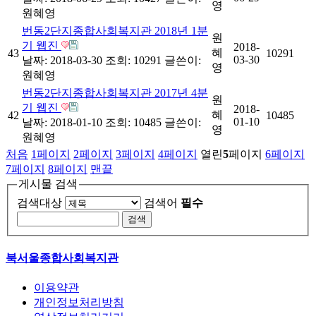
영
원혜영
번동2단지종합사회복지관 2018년 1분
원
기 웹진
2018-
혜
43
10291
03-30
날짜: 2018-03-30
조회: 10291
글쓴이:
영
원혜영
번동2단지종합사회복지관 2017년 4분
원
기 웹진
2018-
혜
42
10485
01-10
날짜: 2018-01-10
조회: 10485
글쓴이:
영
원혜영
처음
1
페이지
2
페이지
3
페이지
4
페이지
열린
5
페이지
6
페이지
7
페이지
8
페이지
맨끝
게시물 검색
검색대상
검색어
필수
북서울종합사회복지관
이용약관
개인정보처리방침