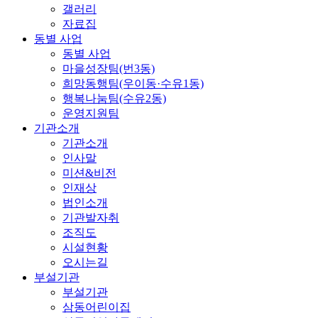
갤러리
자료집
동별 사업
동별 사업
마을성장팀(번3동)
희망동행팀(우이동·수유1동)
행복나눔팀(수유2동)
운영지원팀
기관소개
기관소개
인사말
미션&비전
인재상
법인소개
기관발자취
조직도
시설현황
오시는길
부설기관
부설기관
삼동어린이집