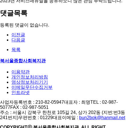
2023년 서비스매뉴얼을 공유하오니 많은 관심 부탁드립니다.
댓글목록
등록된 댓글이 없습니다.
이전글
다음글
목록
북서울종합사회복지관
이용약관
개인정보처리방침
영상정보처리기기
이메일무단수집거부
인트라넷
사업자등록번호 : 210-82-05947
대표자 : 최명
TEL : 02-987-
5077
FAX : 02-987-5051
주소 : 서울시 강북구 한천로 105길 24, 상가 202동 (지번:번3동
241번지)
우편번호 : 01229
대표이메일 :
bun2bok@hanmail.net
COPYRIGHTⓒ 북서울종합사회복지관. ALL RIGHT