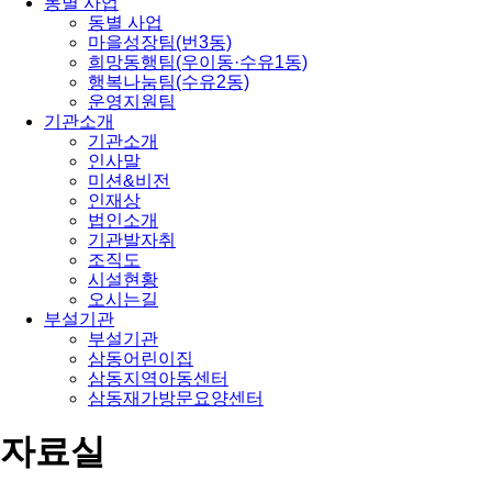
동별 사업
동별 사업
마을성장팀(번3동)
희망동행팀(우이동·수유1동)
행복나눔팀(수유2동)
운영지원팀
기관소개
기관소개
인사말
미션&비전
인재상
법인소개
기관발자취
조직도
시설현황
오시는길
부설기관
부설기관
삼동어린이집
삼동지역아동센터
삼동재가방문요양센터
자료실